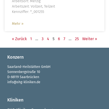
Arbeitsort: Merzig
Arbeitszeit: Vollzeit, Teilzeit
Kennziffer: *_001255
Mehr »
« Zurück
1
…
3
4
5
6
7
…
25
Weiter »
Konzern
Saarland-Heilstätten GmbH
Sonnenbergstraße 10
D-66119 Saarbrücken
info@shg-kliniken.de
Kliniken