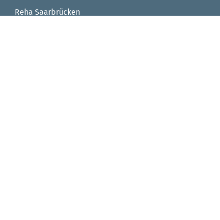
Reha Saarbrücken
Reha Integrationsfachdienst
Reha Arbeitstrainingsplätze
Reha Virtuelle Werkstatt
Seniorenzentrum von Fellenberg-Stift
FAQ
Impressum
Datenschutz