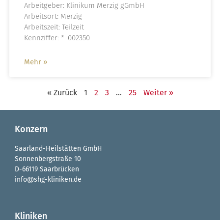
Arbeitgeber: Klinikum Merzig gGmbH
Arbeitsort: Merzig
Arbeitszeit: Teilzeit
Kennziffer: *_002350
Mehr »
« Zurück
1
2
3
…
25
Weiter »
Konzern
Saarland-Heilstätten GmbH
Sonnenbergstraße 10
D-66119 Saarbrücken
info@shg-kliniken.de
Kliniken