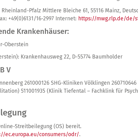
Rheinland-Pfalz Mittlere Bleiche 61, 55116 Mainz, Deuts
ax: +49(0)6131/16-2997 Internet:
https://mwg.rlp.de/de/s
lgende Krankenhäuser:
ar-Oberstein
berstein): Krankenhausweg 22, D-55774 Baumholder
GB V
nnenberg 261000126 SHG-Kliniken Völklingen 260710646 
tation) 511001935 (Klinik Tiefental – Fachklink für Psy
ilegung
nline-Streitbeilegung (OS) bereit.
s://ec.europa.eu/consumers/odr/
.