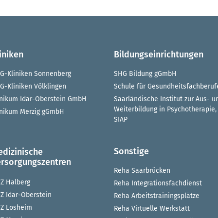
iniken
Bildungseinrichtungen
G-Kliniken Sonnenberg
SHG Bildung gGmbH
G-Kliniken Völklingen
Schule für Gesundheitsfachberuf
inikum Idar-Oberstein GmbH
Saarländische Institut zur Aus- u
Weiterbildung in Psychotherapie,
inikum Merzig gGmbH
SIAP
Sonstige
edizinische
ersorgungszentren
Reha Saarbrücken
Z Halberg
Reha Integrationsfachdienst
Z Idar-Oberstein
Reha Arbeitstrainingsplätze
Z Losheim
Reha Virtuelle Werkstatt