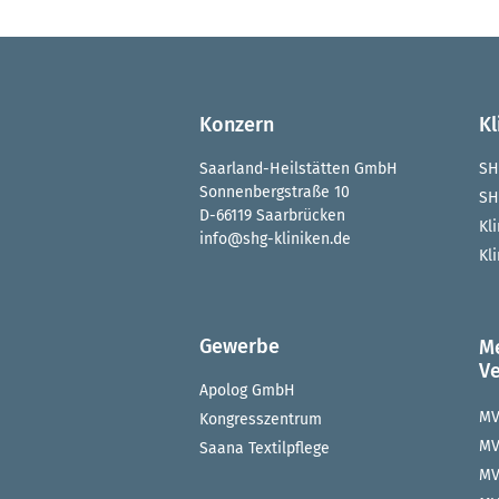
Konzern
Kl
Saarland-Heilstätten GmbH
SH
Sonnenbergstraße 10
SH
D-66119 Saarbrücken
Kl
info@shg-kliniken.de
Kl
Gewerbe
M
V
Apolog GmbH
MV
Kongresszentrum
MV
Saana Textilpflege
MV