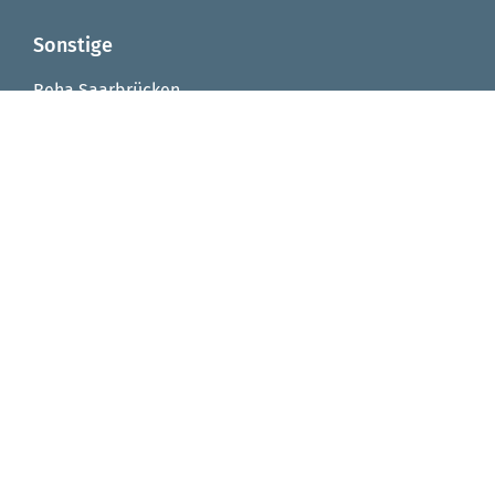
Sonstige
Reha Saarbrücken
Reha Integrationsfachdienst
Reha Arbeitstrainingsplätze
Reha Virtuelle Werkstatt
Seniorenzentrum von Fellenberg-Stift
FAQ
Impressum