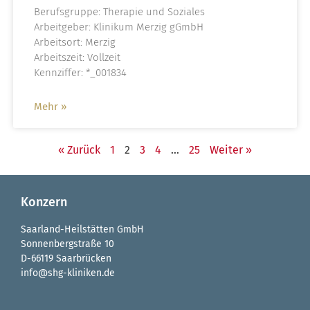
Berufsgruppe: Therapie und Soziales
Arbeitgeber: Klinikum Merzig gGmbH
Arbeitsort: Merzig
Arbeitszeit: Vollzeit
Kennziffer: *_001834
Mehr »
« Zurück
1
2
3
4
…
25
Weiter »
Konzern
Saarland-Heilstätten GmbH
Sonnenbergstraße 10
D-66119 Saarbrücken
info@shg-kliniken.de