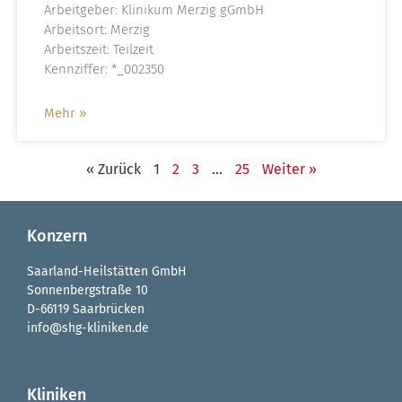
Arbeitgeber: Klinikum Merzig gGmbH
Arbeitsort: Merzig
Arbeitszeit: Teilzeit
Kennziffer: *_002350
Mehr »
« Zurück
1
2
3
…
25
Weiter »
Konzern
Saarland-Heilstätten GmbH
Sonnenbergstraße 10
D-66119 Saarbrücken
info@shg-kliniken.de
Kliniken