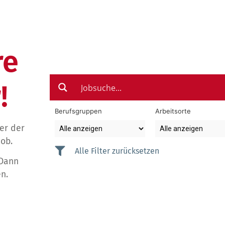
re
!
Berufsgruppen
Arbeitsorte
der der
Job.
Alle Filter zurücksetzen
 Dann
n.