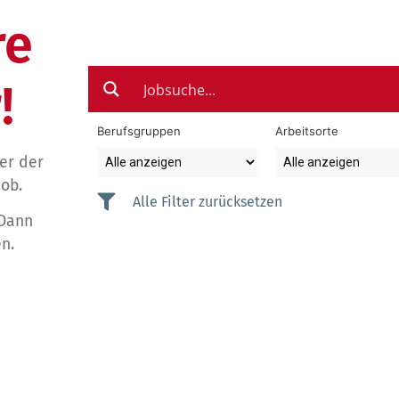
re
!
Berufsgruppen
Arbeitsorte
der der
Job.
Alle Filter zurücksetzen
 Dann
n.