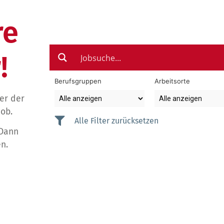
re
!
Berufsgruppen
Arbeitsorte
der der
Job.
Alle Filter zurücksetzen
 Dann
n.