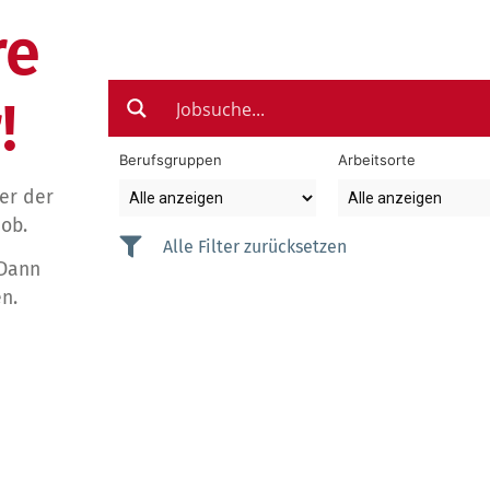
re
!
Berufsgruppen
Arbeitsorte
der der
Job.
Alle Filter zurücksetzen
 Dann
n.