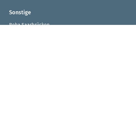
Sonstige
Reha Saarbrücken
Reha Integrationsfachdienst
Reha Arbeitstrainingsplätze
Reha Virtuelle Werkstatt
Seniorenzentrum von Fellenberg-Stift
FAQ
Impressum