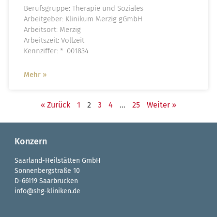
Berufsgruppe: Therapie und Soziales
Arbeitgeber: Klinikum Merzig gGmbH
Arbeitsort: Merzig
Arbeitszeit: Vollzeit
Kennziffer: *_001834
Mehr »
« Zurück
1
2
3
4
…
25
Weiter »
Konzern
Saarland-Heilstätten GmbH
Sonnenbergstraße 10
D-66119 Saarbrücken
info@shg-kliniken.de