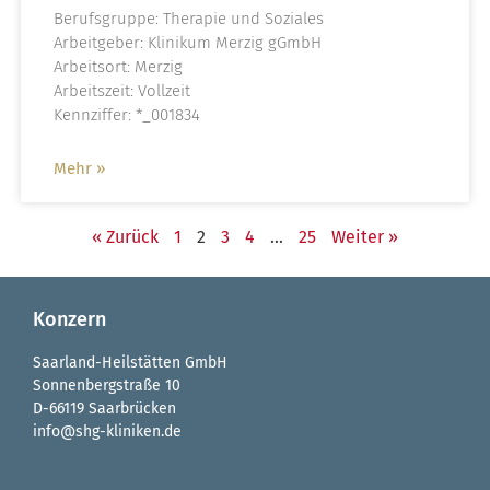
Berufsgruppe: Therapie und Soziales
Arbeitgeber: Klinikum Merzig gGmbH
Arbeitsort: Merzig
Arbeitszeit: Vollzeit
Kennziffer: *_001834
Mehr »
« Zurück
1
2
3
4
…
25
Weiter »
Konzern
Saarland-Heilstätten GmbH
Sonnenbergstraße 10
D-66119 Saarbrücken
info@shg-kliniken.de