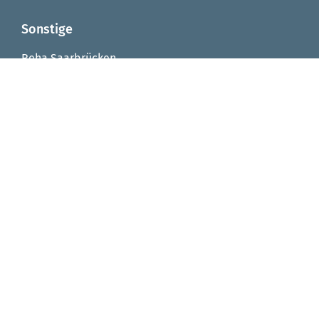
Sonstige
Reha Saarbrücken
Reha Integrationsfachdienst
Reha Arbeitstrainingsplätze
Reha Virtuelle Werkstatt
Seniorenzentrum von Fellenberg-Stift
FAQ
Impressum