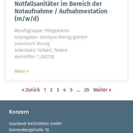
Notfallsanitäter im Bereich der
Notaufnahme / Aufnahmestation
(m/w/d)
Berufsgruppe: Pflegedienst
Arbeitgeber: Klinikum Merzig gGmbH
Arbeitsort: Merzig
Arbeitszeit: Vollzeit, Teilzeit
Kennziffer: *_002130
Mehr »
« Zurück
1
2
3
4
5
…
25
Weiter »
Konzern
Saarland-Heilstätten GmbH
Sonnenbergstraße 10