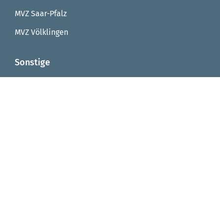
MVZ Saar-Pfalz
MVZ Völklingen
Sonstige
Reha Saarbrücken
Reha Integrationsfachdienst
Reha Arbeitstrainingsplätze
Reha Virtuelle Werkstatt
Seniorenzentrum von Fellenberg-Stift