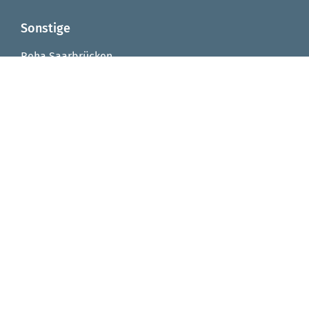
Sonstige
Reha Saarbrücken
Reha Integrationsfachdienst
Reha Arbeitstrainingsplätze
Reha Virtuelle Werkstatt
Seniorenzentrum von Fellenberg-Stift
FAQ
Impressum