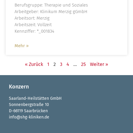
Berufsgruppe: Therapie und Soziales
Arbeitgeber: Klinikum Merzig gGmbH
Arbeitsort: Merzig
Arbeitszeit: Vollzeit
Kennziffer: *_001834
Mehr »
« Zurück
1
2
3
4
…
25
Weiter »
Konzern
Saarland-Heilstätten GmbH
Sonnenbergstraße 10
D-66119 Saarbrücken
info@shg-kliniken.de