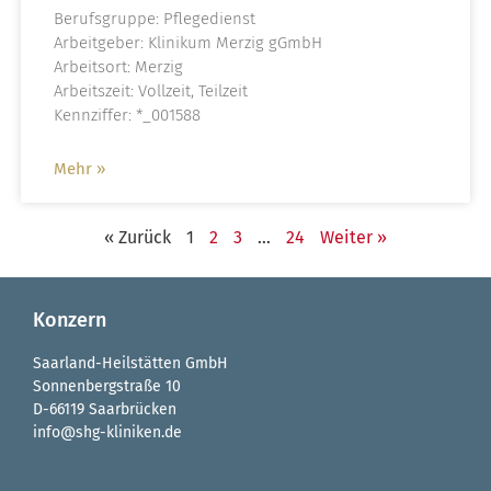
Berufsgruppe: Pflegedienst
Arbeitgeber: Klinikum Merzig gGmbH
Arbeitsort: Merzig
Arbeitszeit: Vollzeit, Teilzeit
Kennziffer: *_001588
Mehr »
« Zurück
1
2
3
…
24
Weiter »
Konzern
Saarland-Heilstätten GmbH
Sonnenbergstraße 10
D-66119 Saarbrücken
info@shg-kliniken.de