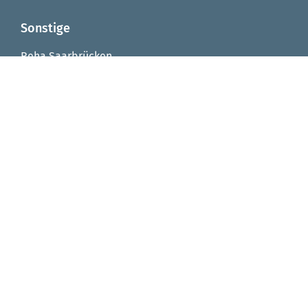
Sonstige
Reha Saarbrücken
Reha Integrationsfachdienst
Reha Arbeitstrainingsplätze
Reha Virtuelle Werkstatt
Seniorenzentrum von Fellenberg-Stift
FAQ
Impressum