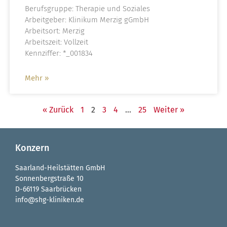
Berufsgruppe: Therapie und Soziales
Arbeitgeber: Klinikum Merzig gGmbH
Arbeitsort: Merzig
Arbeitszeit: Vollzeit
Kennziffer: *_001834
Mehr »
« Zurück
1
2
3
4
…
25
Weiter »
Konzern
Saarland-Heilstätten GmbH
Sonnenbergstraße 10
D-66119 Saarbrücken
info@shg-kliniken.de