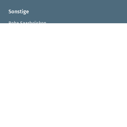
Sonstige
Reha Saarbrücken
Reha Integrationsfachdienst
Reha Arbeitstrainingsplätze
Reha Virtuelle Werkstatt
Seniorenzentrum von Fellenberg-Stift
FAQ
Impressum