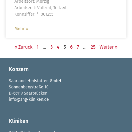
Arbeitsort: Merzig
Arbeitszeit: Vollzeit, Teilzeit
Kennziffer: *_001255
Mehr »
« Zurück
1
…
3
4
5
6
7
…
25
Weiter »
Konzern
Saarland-Heilstätten GmbH
Sonnenbergstraße 10
D-66119 Saarbrücken
info@shg-kliniken.de
Kliniken