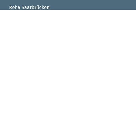
Reha Saarbrücken
Reha Integrationsfachdienst
Reha Arbeitstrainingsplätze
Reha Virtuelle Werkstatt
Seniorenzentrum von Fellenberg-Stift
FAQ
Impressum
Datenschutz