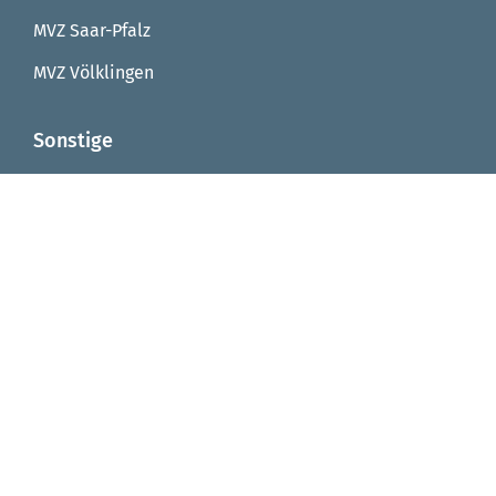
MVZ Saar-Pfalz
MVZ Völklingen
Sonstige
Reha Saarbrücken
Reha Integrationsfachdienst
Reha Arbeitstrainingsplätze
Reha Virtuelle Werkstatt
Seniorenzentrum von Fellenberg-Stift