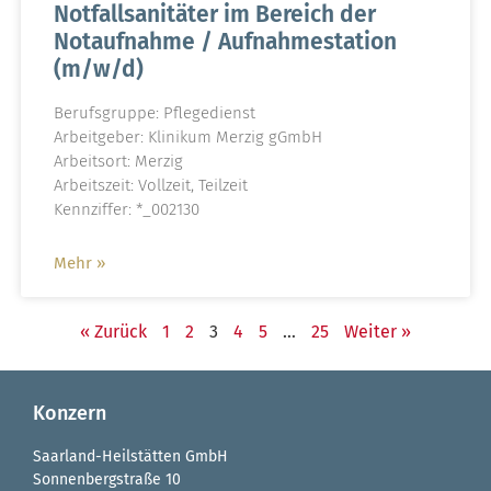
Notfallsanitäter im Bereich der
Notaufnahme / Aufnahmestation
(m/w/d)
Berufsgruppe: Pflegedienst
Arbeitgeber: Klinikum Merzig gGmbH
Arbeitsort: Merzig
Arbeitszeit: Vollzeit, Teilzeit
Kennziffer: *_002130
Mehr »
« Zurück
1
2
3
4
5
…
25
Weiter »
Konzern
Saarland-Heilstätten GmbH
Sonnenbergstraße 10