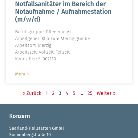
Notfallsanitäter im Bereich der
Notaufnahme / Aufnahmestation
(m/w/d)
Berufsgruppe: Pflegedienst
Arbeitgeber: Klinikum Merzig gGmbH
Arbeitsort: Merzig
Arbeitszeit: Vollzeit, Teilzeit
Kennziffer: *_002130
Mehr »
« Zurück
1
2
3
4
5
…
25
Weiter »
Konzern
Saarland-Heilstätten GmbH
Sonnenbergstraße 10