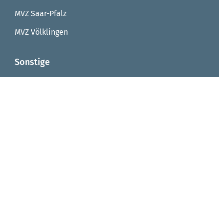
MVZ Saar-Pfalz
MVZ Völklingen
Sonstige
Reha Saarbrücken
Reha Integrationsfachdienst
Reha Arbeitstrainingsplätze
Reha Virtuelle Werkstatt
Seniorenzentrum von Fellenberg-Stift