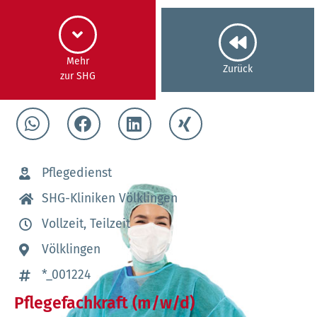
Mehr
Zurück
zur SHG
Pflegedienst
SHG-Kliniken Völklingen
Vollzeit, Teilzeit
Völklingen
*_001224
Pflegefachkraft (m/w/d)