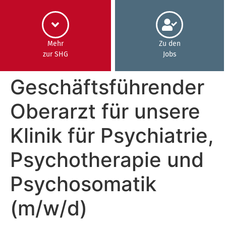
Inhalt
springen
Mehr
Zu den
zur SHG
Jobs
Geschäftsführender
Oberarzt für unsere
Klinik für Psychiatrie,
Psychotherapie und
Psychosomatik
(m/w/d)