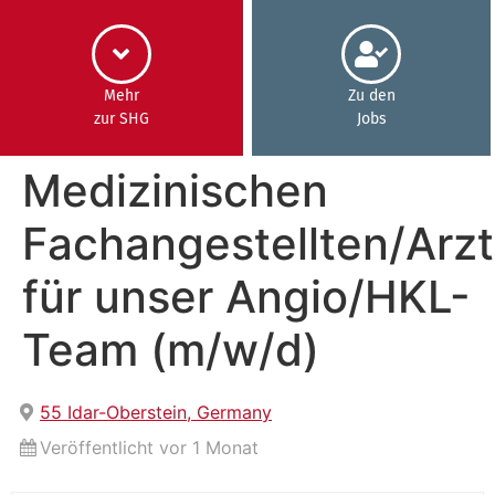
Inhalt
springen
Mehr
Zu den
zur SHG
Jobs
Medizinischen
Fachangestellten/Arzt
für unser Angio/HKL-
Team (m/w/d)
55 Idar-Oberstein, Germany
Veröffentlicht vor 1 Monat