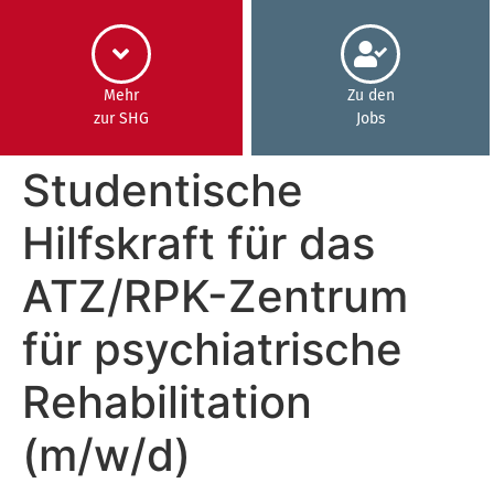
Inhalt
springen
Mehr
Zu den
zur SHG
Jobs
Studentische
Hilfskraft für das
ATZ/RPK-Zentrum
für psychiatrische
Rehabilitation
(m/w/d)