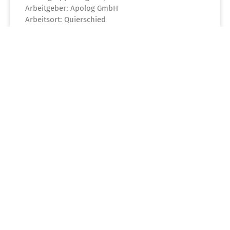
Arbeitgeber: Apolog GmbH
Arbeitsort: Quierschied
Arbeitszeit: Vollzeit
Kennziffer: *_002231
Mehr »
Keine Stelle gefunden? Dann bewerben Sie sich initiativ
bei unseren Einrichtungen:
SHG-Kliniken Sonnenberg
,
SHG-Kliniken Völklingen
,
Klinikum Idar-Oberstein
,
Klinikum Merzig
,
Reha
oder bei
unseren Logistikexperten der
Apolog
Konzern
Saarland-Heilstätten GmbH