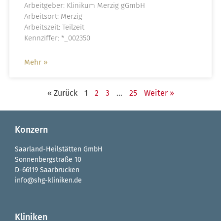
Arbeitgeber: Klinikum Merzig gGmbH
Arbeitsort: Merzig
Arbeitszeit: Teilzeit
Kennziffer: *_002350
Mehr »
« Zurück
1
2
3
…
25
Weiter »
Konzern
Saarland-Heilstätten GmbH
Sonnenbergstraße 10
D-66119 Saarbrücken
info@shg-kliniken.de
Kliniken