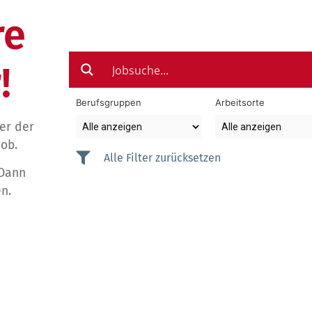
re
!
Berufsgruppen
Arbeitsorte
der der
Job.
Alle Filter zurücksetzen
 Dann
n.