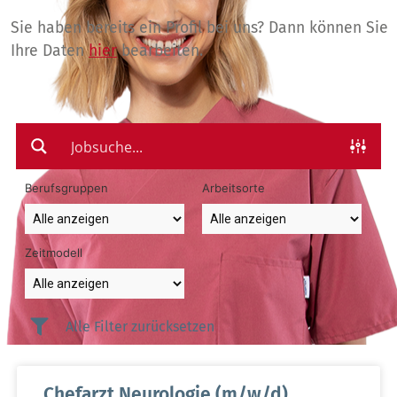
Sie haben bereits ein Profil bei uns? Dann können Sie
Ihre Daten
hier
bearbeiten.
Berufsgruppen
Arbeitsorte
Zeitmodell
Alle Filter zurücksetzen
Chefarzt Neurologie (m/w/d)