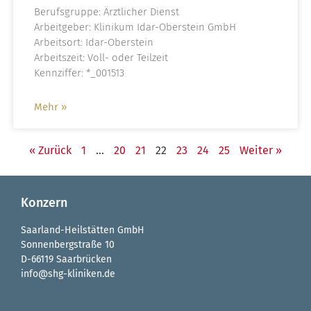
Berufsgruppe: Ärztlicher Dienst
Arbeitgeber: Klinikum Idar-Oberstein GmbH
Arbeitsort: Idar-Oberstein
Arbeitszeit: Voll- oder Teilzeit
Kennziffer: *_001513
Mehr »
« Zurück
1
…
20
21
22
23
24
25
Weiter »
Konzern
Saarland-Heilstätten GmbH
Sonnenbergstraße 10
D-66119 Saarbrücken
info@shg-kliniken.de