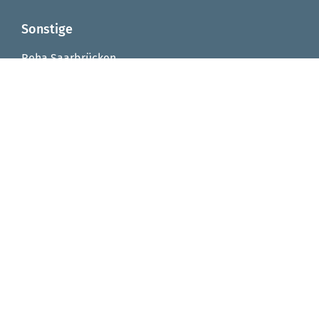
Sonstige
Reha Saarbrücken
Reha Integrationsfachdienst
Reha Arbeitstrainingsplätze
Reha Virtuelle Werkstatt
Seniorenzentrum von Fellenberg-Stift
FAQ
Impressum