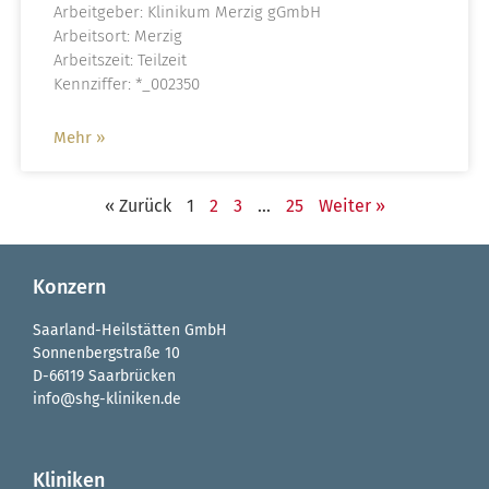
Arbeitgeber: Klinikum Merzig gGmbH
Arbeitsort: Merzig
Arbeitszeit: Teilzeit
Kennziffer: *_002350
Mehr »
« Zurück
1
2
3
…
25
Weiter »
Konzern
Saarland-Heilstätten GmbH
Sonnenbergstraße 10
D-66119 Saarbrücken
info@shg-kliniken.de
Kliniken