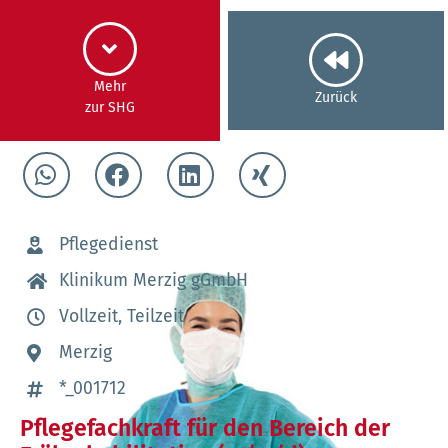
Mehr
Zurück
zur SHG
Pflegedienst
Klinikum Merzig gGmbH
Vollzeit, Teilzeit
Merzig
*_001712
Pflegefachkraft für den Bereich der