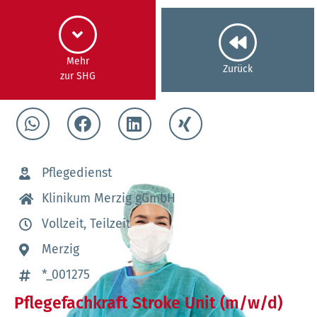
Mehr
Zurück
zur SHG
Pflegedienst
Klinikum Merzig gGmbH
Vollzeit, Teilzeit
Merzig
*_001275
Pflegefachkraft Stroke Unit (m/w/d)