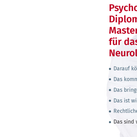
Psych
Diplo
Maste
für da
Neuro
Darauf kö
Das komm
Das bring
Das ist wi
Rechtlic
Das sind 