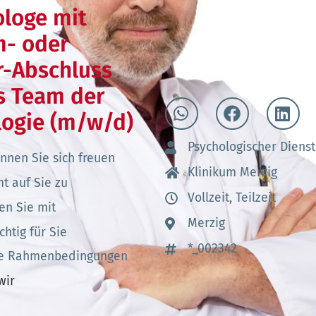
ologe mit
m- oder
r-Abschluss
s Team der
logie (m/w/d)
Psychologischer Dienst
nnen Sie sich freuen
Klinikum Merzig
t auf Sie zu
Vollzeit, Teilzeit
en Sie mit
Merzig
chtig für Sie
*_002342
he Rahmenbedingungen
wir