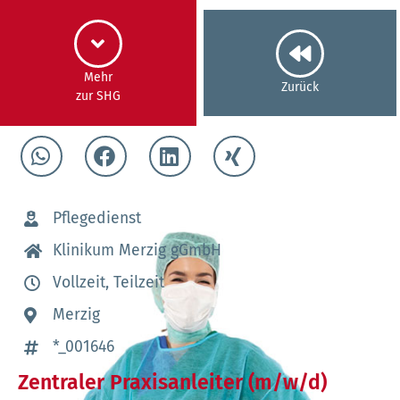
Mehr
Zurück
zur SHG
Pflegedienst
Klinikum Merzig gGmbH
Vollzeit, Teilzeit
Merzig
*_001646
Zentraler Praxisanleiter (m/w/d)