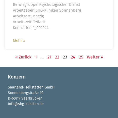
Berufsgruppe: Psychologischer Dienst
Arbeitgeber: SHG-Kliniken Sonnenberg
Arbeitsort: Merzig
Arbeitszeit: Teilzeit
Kennziffer: *_002044
Mehr »
« Zurück
1
…
21
22
23
24
25
Weiter »
Konzern
Saarland-Heilstätten GmbH
Sonnenbergstraße 10
D-66119 Saarbrücken
info@shg-kliniken.de