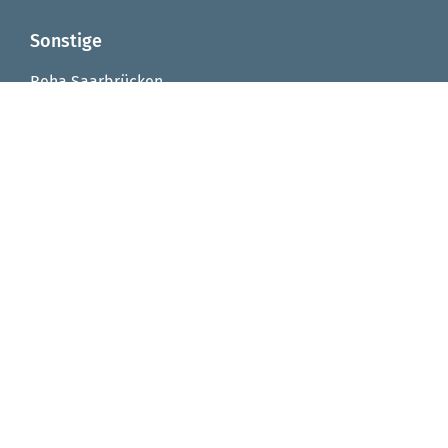
Sonstige
Reha Saarbrücken
Reha Integrationsfachdienst
Reha Arbeitstrainingsplätze
Reha Virtuelle Werkstatt
Seniorenzentrum von Fellenberg-Stift
FAQ
Impressum